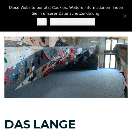
Links
Zur
Diese Website benutzt Cookies. Weitere Informationen finden
überspringen
primären
Sie in unserer Datenschutzerklärung.
Navigation
To
OK
Datenschutzerklärung
springen
nav
Zum
Inhalt
springen
Beitragsnavigation
DAS LANGE