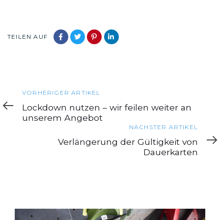
TEILEN AUF
Vorheriger
VORHERIGER ARTIKEL
Artikel
Lockdown nutzen – wir feilen weiter an
unserem Angebot
Nächster
NÄCHSTER ARTIKEL
Artikel
Verlängerung der Gültigkeit von
Dauerkarten