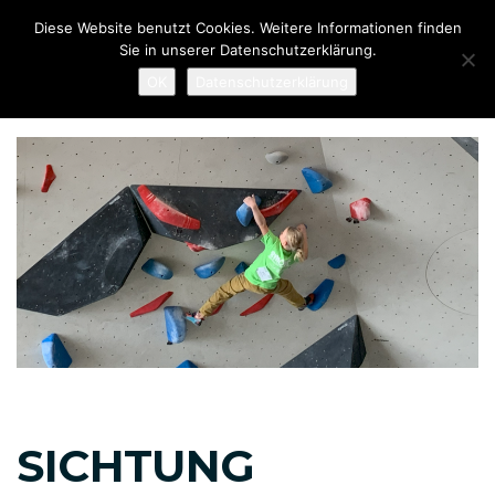
Links
Zur
Diese Website benutzt Cookies. Weitere Informationen finden
überspringen
primären
Sie in unserer Datenschutzerklärung.
Navigation
To
OK
Datenschutzerklärung
springen
nav
Zum
Inhalt
springen
Beitragsnavigation
SICHTUNG