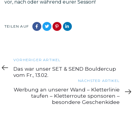
vor, nach oder während eurer Session!
TEILEN AUF
Vorheriger
VORHERIGER ARTIKEL
Artikel
Das war unser SET & SEND Bouldercup
vom Fr., 13.02.
Nächster
NÄCHSTER ARTIKEL
Artikel
Werbung an unserer Wand – Kletterlinie
taufen – Kletterroute sponsoren –
besondere Geschenkidee