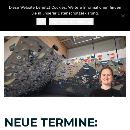
Links
Zur
Diese Website benutzt Cookies. Weitere Informationen finden
überspringen
primären
Sie in unserer Datenschutzerklärung.
Navigation
To
OK
Datenschutzerklärung
springen
nav
Zum
Inhalt
springen
Beitragsnavigation
NEUE TERMINE: