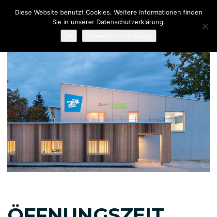
Links
Zur
Diese Website benutzt Cookies. Weitere Informationen finden
überspringen
primären
Sie in unserer Datenschutzerklärung.
To
Navigation
OK
Datenschutzerklärung
nav
springen
Zum
Inhalt
springen
Beitragsnavigation
ÖFFNUNGSZEIT