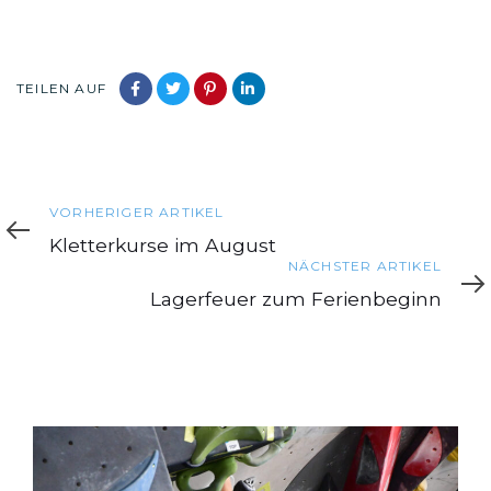
TEILEN AUF
Vorheriger
VORHERIGER ARTIKEL
Artikel
Kletterkurse im August
Nächster
NÄCHSTER ARTIKEL
Artikel
Lagerfeuer zum Ferienbeginn