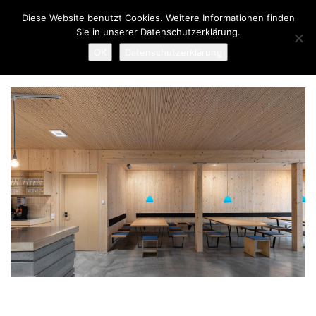
Links
Zur
Diese Website benutzt Cookies. Weitere Informationen finden
überspringen
primären
Sie in unserer Datenschutzerklärung.
Navigation
To
OK
Datenschutzerklärung
springen
nav
Zum
Inhalt
springen