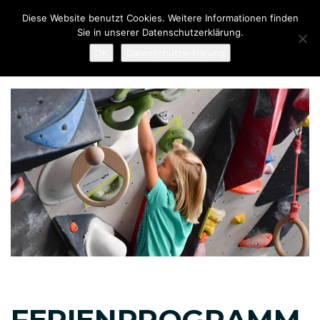
Links
Zur
Diese Website benutzt Cookies. Weitere Informationen finden
überspringen
primären
Sie in unserer Datenschutzerklärung.
Navigation
To
OK
Datenschutzerklärung
springen
nav
Zum
Inhalt
springen
Beitragsnavigation
FERIENPROGRAMM