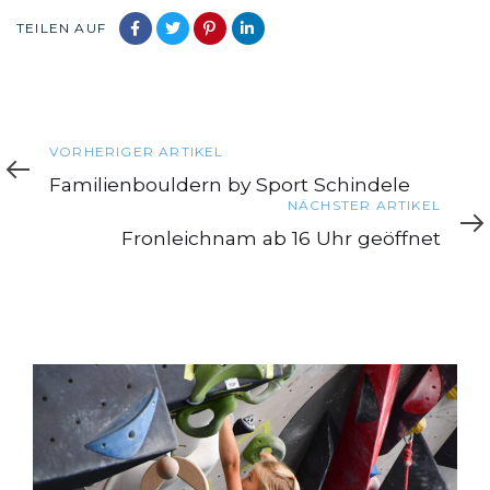
TEILEN AUF
Vorheriger
VORHERIGER ARTIKEL
Artikel
Familienbouldern by Sport Schindele
Nächster
NÄCHSTER ARTIKEL
Artikel
Fronleichnam ab 16 Uhr geöffnet